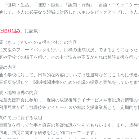
、「健康・生活」「運動・感覚」「認知・行動」「言語・コミュニケー
通じて、本人に必要な５領域に対応したスキルをピックアップし、本人
す。 （詳細は
た取り組み
」に記載）
援（きょうだいへの支援も含む）の内容
に支援のフィードバックを行い、目標の達成状況、できるようになった
庭や学校での様子を伺い、その中で悩みや不安があれば相談支援を行っ
援の内容
通う学校に対して、日常的な内容については送迎時などにこまめに伝達
事業所を通して、関係機関連携のための会議の提案と実施をしていきま
援・地域連携の内容
児童支援部会に参加し、近隣の放課後等デイサービスや市役所と情報の
利用児童が通う放課後等デイサービスや相談支援事業所とも、定期的な
質の向上に資する取組
員研修を行って仕事と療育の基礎知識を学んでもらいます。また、虐待
防犯、防災に関する研修を定期的に行っています。