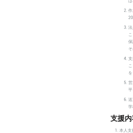
は
作
2
法
こ
保
そ
支
こ
を
営
平
送
学
支援内
本人支