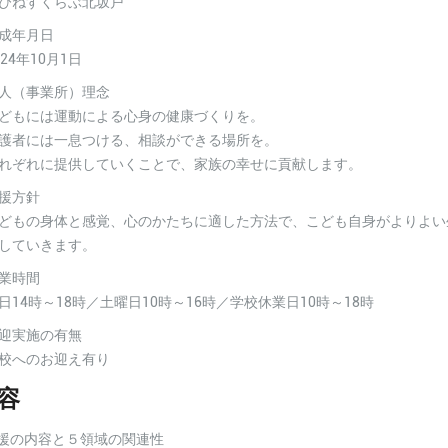
ぴねすくらぶ北坂戸
成年月日
024年10月1日
人（事業所）理念
どもには運動による心身の健康づくりを。
護者には一息つける、相談ができる場所を。
れぞれに提供していくことで、家族の幸せに貢献します。
援方針
どもの身体と感覚、心のかたちに適した方法で、こども自身がよりよい
していきます。
業時間
日14時～18時／土曜日10時～16時／学校休業日10時～18時
迎実施の有無
校へのお迎え有り
容
援の内容と５領域の関連性