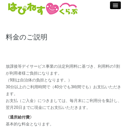
ホーム
ご利用方法
料金のご説明
お手続きの流れ
料金のご説明
放課後等デイサービス事業の法定利用料に基づき、利用料の1割
加算料金のご説明
が利用者様ご負担になります。
支援プログラム
（9割は自治体の負担となります。）
30分以上のご利用時間で（40分でも3時間でも）お支払いただき
プール・ダンス療育
ます。
お支払（ご入金）につきましては、毎月末にご利用分を集計し、
お問合せ
翌月20日までに現金にてお支払いただきます。
はぴねす通信
〈通所給付費〉
基本的な料金となります。