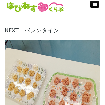
ホーム
ご利用方法
NEXT バレンタイン
お手続きの流れ
料金のご説明
加算料金のご説明
支援プログラム
プール・ダンス療育
お問合せ
はぴねす通信