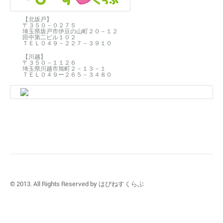
【北坂戸】
〒３５０－０２７５
埼玉県坂戸市伊豆の山町２０－１２
田中第二ビル１０２
ＴＥＬ０４９－２２７－３９１０
【川越】
〒３５０－１１２６
埼玉県川越市旭町２－１３－１
ＴＥＬ０４９ー２６５－３４８０
© 2013. All Rights Reserved by はぴねすくらぶ