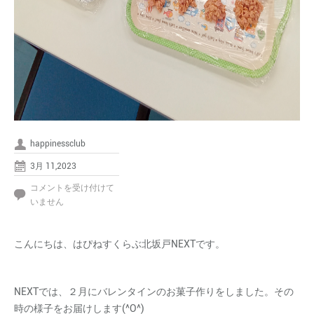
happinessclub
3月 11,2023
NEXT
コメントを受け付けて
バ
いません
レ
ン
こんにちは、はぴねすくらぶ北坂戸NEXTです。
タ
イ
ン
は
NEXTでは、２月にバレンタインのお菓子作りをしました。その
時の様子をお届けします(^O^)