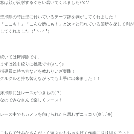
窓は顔が反射するぐらい磨いてくれました\^o^/
壁掃除の時は壁に付いているテープ跡を剥がしてくれました！
「ここも！」「こんな所にも！」と次々と汚れている箇所を探して剥が
してくれました（*＾-＾*）
続いては床掃除です。
まずは雑巾絞りに挑戦です(ง •_•)ง
指導員に持ち方などを教わりいざ実践！
クルクルと持ち替えながらでも上手に出来ました！！
床掃除にはレースがつきもの(？)
なのでみなさんで楽しくレース！
レース中でもカメラを向けられたら思わずニッコリ(❁´◡`❁)
こちらではみなさんがよく遊ぶおもちゃを拭く作業に取り組んでいま