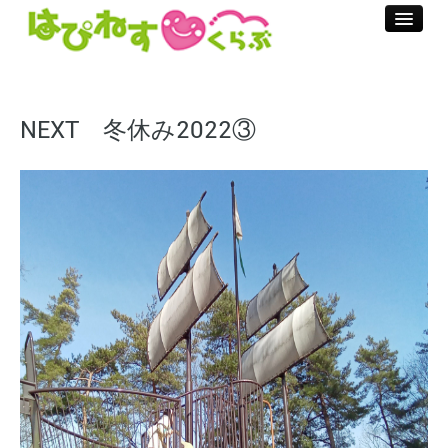
ホーム
ご利用方法
NEXT 冬休み2022③
お手続きの流れ
料金のご説明
加算料金のご説明
支援プログラム
プール・ダンス療育
お問合せ
はぴねす通信