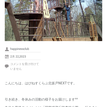
happinessclub
2月 22,2023
NEXT
コメントを受け付けて
冬
いません
休
み
こんにちは、はぴねすくらぶ北坂戸NEXTです。
2022③
は
引き続き、冬休みの活動の様子をお届けします^^