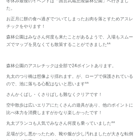
冬休み最後のイベントは「国営武蔵丘陵森林公園」へ行きまし
た。
お正月に餅の食べ過ぎでついてしまったお肉を落とすためアスレ
チックをやります！
森林公園はみなさん何度も来たことがあるようで、入場もスムー
ズでマップを見なくても散策することができました^^
森林公園のアスレチックは全部で24ポイントあります。
丸太のつり橋は想像より揺れます。が、ロープで保護されている
ので、池に落ちる心配はないと思います^^
さんかくばし・くさりばしも難なくクリアです！
空中散歩は広いエリアにたくさんの遊具があり、他のポイントに
比べ体力を消費しますがかなり楽しかったです！
丸太ブランコも人気でみなさん何度も乗っていました^^
足場が少し悪かったため、靴や服が少し汚れましたが大きな転倒